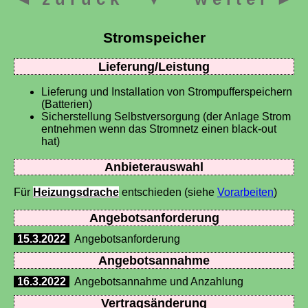
Stromspeicher
Lieferung/Leistung
Lieferung und Installation von Strompufferspeichern
(Batterien)
Sicherstellung Selbstversorgung (der Anlage Strom
entnehmen wenn das Stromnetz einen black-out
hat)
Anbieterauswahl
Für
Heizungsdrache
entschieden (siehe
Vorarbeiten
)
Angebotsanforderung
15.3.2022
Angebotsanforderung
Angebotsannahme
16.3.2022
Angebotsannahme und Anzahlung
Vertragsänderung