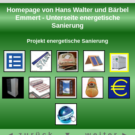
Homepage von Hans Walter und Bärbel
Emmert - Unterseite energetische
Sanierung
Projekt energetische Sanierung
◄ z u r ü c k
▼
w e i t e r ►